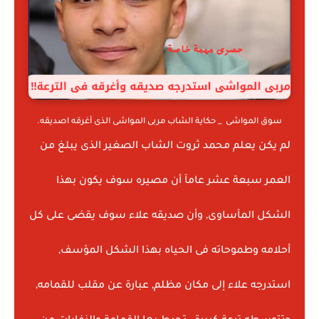
سوق المواشى _ حكاية الشاب مربى المواشى الذى أغرقه اصديقه.
لم يكن يعلم محمد ثروت الشاب الصغير الذى يبلغ من
العمر سبعة عشر عامآ أن مصيره سوف يكون بهذا
الشكل المآساوى, وأن صديقه علاء سوف يقضى على كل
أحلامه وطموحاته فى الحياه بهذا الشكل المؤسف,
استدرجه علاء إلى مكان مظلم, عبارة عن مقلب للقمامه,