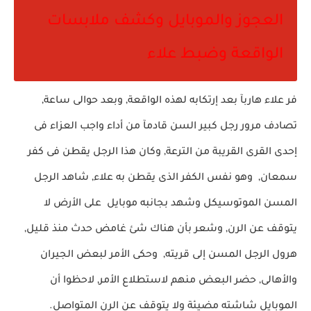
العجوز والموبايل وكشف ملابسات
الواقعة وضبط علاء
فر علاء هاربآ بعد إرتكابه لهذه الواقعة, وبعد حوالى ساعة,
تصادف مرور رجل كبير السن قادمآ من أداء واجب العزاء فى
إحدى القرى القريبة من الترعة, وكان هذا الرجل يقطن فى كفر
سمعان, وهو نفس الكفر الذى يقطن به علاء, شاهد الرجل
المسن الموتوسيكل وشهد بجانبه موبايل على الأرض لا
يتوقف عن الرن, وشعر بأن هناك شئ غامض حدث منذ قليل,
هرول الرجل المسن إلى قريته, وحكى الأمر لبعض الجيران
والأهالى, حضر البعض منهم لاستطلاع الأمر, لاحظوا أن
الموبايل شاشته مضيئة ولا يتوقف عن الرن المتواصل.