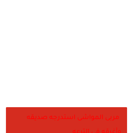
مربى المواشى است
درجه صديقه
وأغرقه فى الترعه