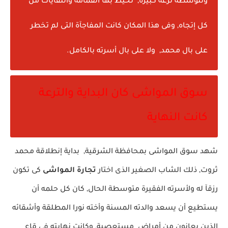
وتتوسطه ترعة كبيرة, تحيط بها القمامة والنفايات من
كل إتجاه, وفى هذا المكان كانت المفاجآة التى لم تخطر
على بال محمد, ولا على بال أسرته بالكامل.
سوق المواشى كان البداية والترعة
كانت النهاية
شهد
سوق المواشى
بمحافظة الشرقية, بداية إنطلاقة محمد
ثروت, ذلك الشاب الصغير الذى اختار
تجارة المواشى
كى تكون
رزقآ له ولأسرته الفقيرة متوسطة الحال, كان كل حلمه أن
يستطيع أن يسعد والدته المسنة وأخته نورا المطلقة وأشقائه
الذين يعانون من أمراض مستعصية, وكانت نهايته فى قاع