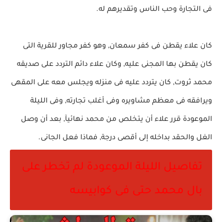
فى التجارة وحب الناس وتقديرهم له.
كان علاء يقطن فى كفر سمعان, وهو كفر مجاور للقرية التى
كان يقطن بها المجنى عليه, وكان علاء دائم التردد على صديقه
محمد ثروت, كان يتردد عليه فى منزله ويجلس معه على المقهى
ويرافقه فى معظم مشاويره وفى أغلب تجارته, وفى الليلة
الموعودة قرر علاء أن يتخلص من محمد نهائيآ, بعد أن وصل
الغل والحقد بداخله إلى أقصى درجة, فماذا فعل الجانى.
تفاصيل الليلة الموعودة لم تخطر على
بال محمد حتى فى كوابيسه