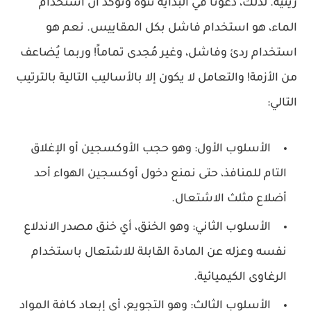
زيتية. لذلك، دعونا في البداية ننوه ونؤكد أن استخدام
الماء، هو استخدام فاشل بكل المقاييس. نعم هو
استخدام ردئ وفاشل، وغير مُجدى تماماً! وربما يُضاعف
من الأزمة! والتعامل لا يكون إلا بالأساليب التالية بالترتيب
التالي:
الأسلوب الأول: وهو حجب الأوكسجين أو الإغلاق
التام للمنافذ، حتى نمنع دخول أوكسجين الهواء أحد
أضلاع مثلث الاشتعال.
الأسلوب الثاني: وهو الخنق، أي خنق مصدر الاندلاع
نفسه وعزله عن المادة القابلة للاشتعال باستخدام
الرغاوى الكيميائية.
الأسلوب الثالث: وهو التجويع، أي إبعاد كافة المواد